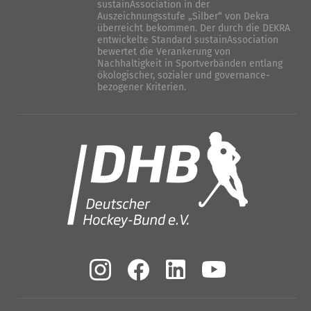
sustainAssociation in der
Auszeichnungsstufe „Silber“ von Dekra
überreicht bekommen. Der durch die DEKRA
entwickelte Standard sustainAssociation
bewertet die Verankerung von
Nachhaltigkeit in Sportverbänden entlang
ökologischer, sozialer und governance-
bezogener Kriterien.