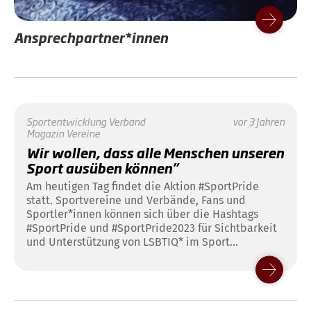
Ansprechpartner*innen
Sportentwicklung
Verband
vor 3 Jahren
Magazin
Vereine
Wir wollen, dass alle Menschen unseren
Sport ausüben können”
Am heutigen Tag findet die Aktion #SportPride
statt. Sportvereine und Verbände, Fans und
Sportler*innen können sich über die Hashtags
#SportPride und #SportPride2023 für Sichtbarkeit
und Unterstützung von LSBTIQ* im Sport
solidarisch zeigen. Bereits seit März 2021 gibt es
beim Deutschen Hockey-Bund die offizielle
Regelung, dass Feldhockey-Spieler*innen bei ihren
Landesverbänden den Antrag stellen können, dass