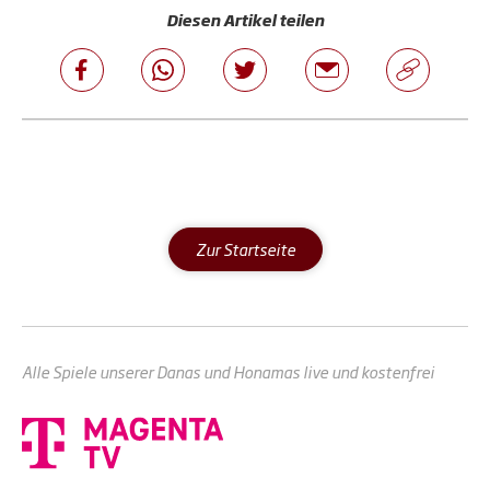
sie z.B. vom männlichen in den weiblichen
Diesen Artikel teilen
Spielbetrieb wechseln. Das bedeutet konkret, dass
eine weiblich geborene Person, die sich dem
männlichen Geschlecht zugehörig fühlt, dies ohne
Probleme auf dem Hockeyfeld ausleben kann und
anders herum. Zu verdanken ist die Öffnung des
Hockeysports der Initiative von Stichweh und
Weisel. Durch die beiden Akteure gilt der Deutsche
Hockey-Bund als Vorreiter bei der Integration von
trans*Personen in den Spielbetrieb. Wir haben mit
den Beiden gesprochen.
Zur Startseite
Alle Spiele unserer Danas und Honamas live und kostenfrei