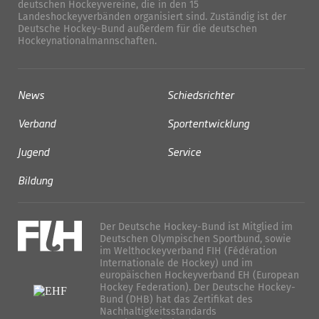
deutschen Hockeyvereine, die in den 15
Landeshockeyverbänden organisiert sind. Zuständig ist der
Deutsche Hockey-Bund außerdem für die deutschen
Hockeynationalmannschaften.
News
Schiedsrichter
Verband
Sportentwicklung
Jugend
Service
Bildung
Der Deutsche Hockey-Bund ist Mitglied im
Deutschen Olympischen Sportbund, sowie
im Welthockeyverband FIH (Fédération
Internationale de Hockey) und im
europäischen Hockeyverband EH (European
Hockey Federation). Der Deutsche Hockey-
Bund (DHB) hat das Zertifikat des
Nachhaltigkeitsstandards