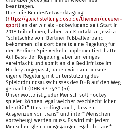
dies aber jedes Jahr immer wieder neu
beantragen.
Über die BundesNetzwerktagung
(
https://gleichstellung.dosb.de/themen/queerer-
sport
) an der wir als Hockeyjugend seit Start in
2018 teilnehmen, haben wir Kontakt zu Jessica
Tschitschke vom Berliner Fußballverband
bekommen, die dort bereits eine Regelung für
den Berliner Spielverkehr implementiert hatte.
Auf Basis der Regelung, aber um einiges
vereinfacht und somit an die Bedürfnisse im
Hockey angepasst, haben wir dann unsere
eigene Regelung mit Unterstützung des
Spielordnungsausschusses des DHB auf den Weg
gebracht (DHB SPO §20 (5)).
Unser Motto ist „Jeder Mensch soll Hockey
spielen können, egal welcher geschlechtlichen
Identität“. Dies bedingt auch, dass ein
Ausgrenzen von trans* und inter* Menschen
vorgebeugt werden muss. Es wird mit jedem
Menschen gleich umgegangen egal ob trans*