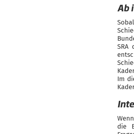
Ab i
Sobal
Schie
Bunde
SRA 
ents
Schie
Kader
Im di
Kader
Int
Wenn 
die 