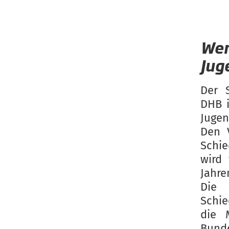
Wer
Jug
Der 
DHB i
Jugen
Den 
Schie
wird
Jahre
Die 
Schie
die 
Bunde