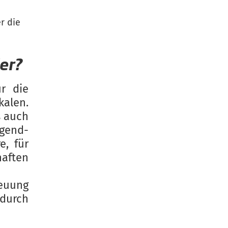
r die
er?
ür die
kalen.
s auch
end-
e, für
haften
reuung
rch