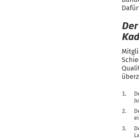
Dafür
De
Kad
Mitg
Schie
Quali
überz
D
J
D
ei
D
L