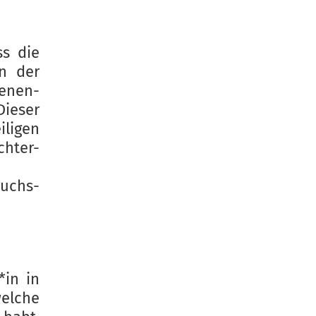
ss die
in der
senen-
ieser
ligen
chter-
wuchs-
*in in
elche