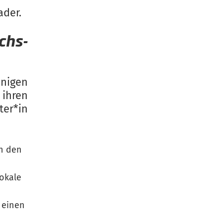
der.
hs-
nigen
 ihren
ter*in
n den
okale
 einen