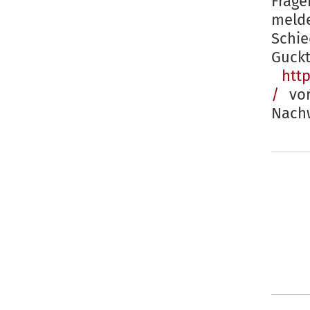
Frag
meld
Schie
G
htt
/
vor
Nachw