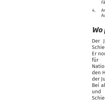
F
A
A
Wo 
Der J
Schie
Er no
für
Natio
den H
der J
Bei a
un
Schie