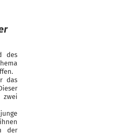
er
d des
 Thema
ffen.
r das
Dieser
 zwei
junge
 ihnen
n der