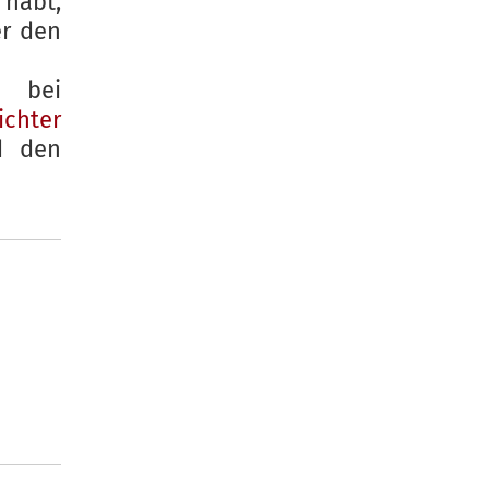
habt,
r den
ei
ichter
d den