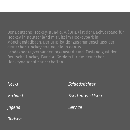
Der Deutsche Hockey-Bund e. V. (DHB) ist der Dachverband für
Hockey in Deutschland mit Sitz im Hockeypark in
Mönchengladbach. Der DHB ist der Zusammenschluss der
deutschen Hockeyvereine, die in den 15
Landeshockeyverbänden organisiert sind. Zuständig ist der
Deutsche Hockey-Bund außerdem für die deutschen
Hockeynationalmannschaften.
News
Schiedsrichter
Verband
Sportentwicklung
Jugend
Service
Bildung