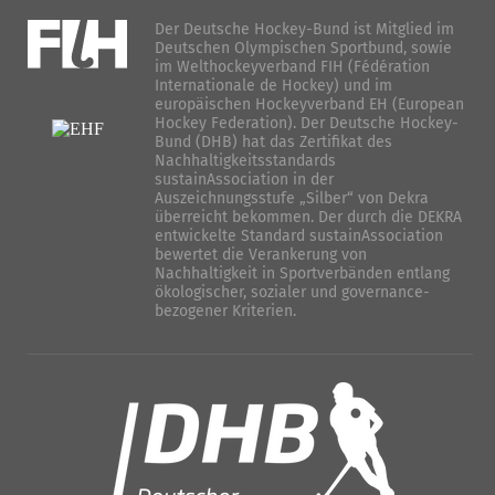
Der Deutsche Hockey-Bund ist Mitglied im
Deutschen Olympischen Sportbund, sowie
im Welthockeyverband FIH (Fédération
Internationale de Hockey) und im
europäischen Hockeyverband EH (European
Hockey Federation). Der Deutsche Hockey-
Bund (DHB) hat das Zertifikat des
Nachhaltigkeitsstandards
sustainAssociation in der
Auszeichnungsstufe „Silber“ von Dekra
überreicht bekommen. Der durch die DEKRA
entwickelte Standard sustainAssociation
bewertet die Verankerung von
Nachhaltigkeit in Sportverbänden entlang
ökologischer, sozialer und governance-
bezogener Kriterien.