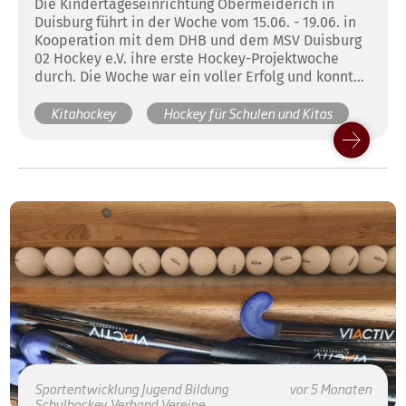
Die Kindertageseinrichtung Obermeiderich in
Duisburg führt in der Woche vom 15.06. - 19.06. in
Kooperation mit dem DHB und dem MSV Duisburg
02 Hockey e.V. ihre erste Hockey-Projektwoche
durch. Die Woche war ein voller Erfolg und konnte
viel Begeisterung für unseren Lieblingssport
Kitahockey
Hockey für Schulen und Kitas
wecken.
Sportentwicklung
Jugend
Bildung
vor 5 Monaten
Schulhockey
Verband
Vereine