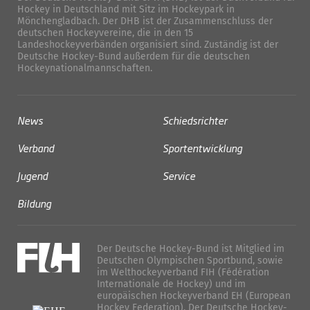
Hockey in Deutschland mit Sitz im Hockeypark in
Mönchengladbach. Der DHB ist der Zusammenschluss der
deutschen Hockeyvereine, die in den 15
Landeshockeyverbänden organisiert sind. Zuständig ist der
Deutsche Hockey-Bund außerdem für die deutschen
Hockeynationalmannschaften.
News
Schiedsrichter
Verband
Sportentwicklung
Jugend
Service
Bildung
Der Deutsche Hockey-Bund ist Mitglied im
Deutschen Olympischen Sportbund, sowie
im Welthockeyverband FIH (Fédération
Internationale de Hockey) und im
europäischen Hockeyverband EH (European
Hockey Federation). Der Deutsche Hockey-