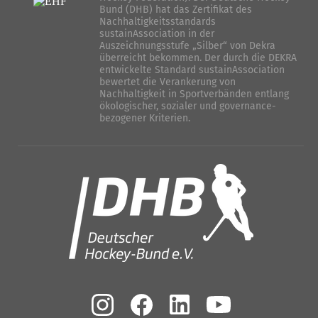
Bund (DHB) hat das Zertifikat des
Nachhaltigkeitsstandards
sustainAssociation in der
Auszeichnungsstufe „Silber“ von Dekra
überreicht bekommen. Der durch die DEKRA
entwickelte Standard sustainAssociation
bewertet die Verankerung von
Nachhaltigkeit in Sportverbänden entlang
ökologischer, sozialer und governance-
bezogener Kriterien.