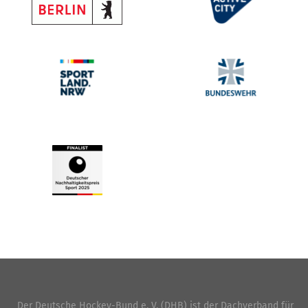
Der Deutsche Hockey-Bund e. V. (DHB) ist der Dachverband für