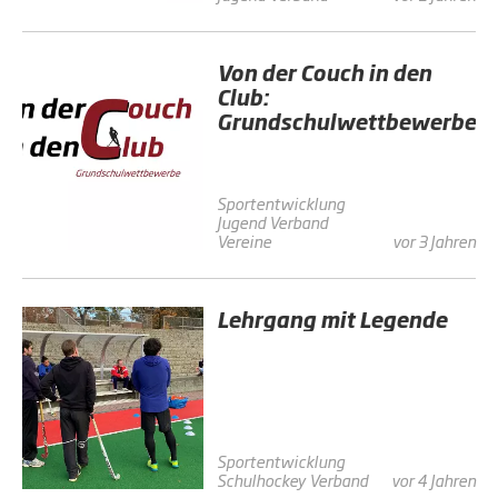
Von der Couch in den
Club:
Grundschulwettbewerbe
Sportentwicklung
Jugend
Verband
Vereine
vor 3 Jahren
Lehrgang mit Legende
Sportentwicklung
Schulhockey
Verband
vor 4 Jahren