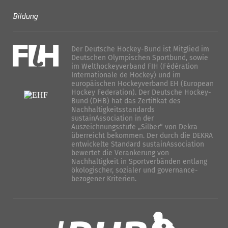
Bildung
Der Deutsche Hockey-Bund ist Mitglied im
Deutschen Olympischen Sportbund, sowie
im Welthockeyverband FIH (Fédération
Internationale de Hockey) und im
europäischen Hockeyverband EH (European
Hockey Federation). Der Deutsche Hockey-
Bund (DHB) hat das Zertifikat des
Nachhaltigkeitsstandards
sustainAssociation in der
Auszeichnungsstufe „Silber“ von Dekra
überreicht bekommen. Der durch die DEKRA
entwickelte Standard sustainAssociation
bewertet die Verankerung von
Nachhaltigkeit in Sportverbänden entlang
ökologischer, sozialer und governance-
bezogener Kriterien.