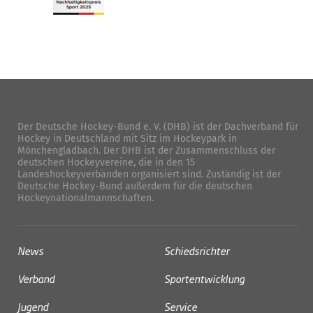
Der Deutsche Hockey-Bund e. V. (DHB) ist der Dachverband für
Hockey in Deutschland mit Sitz im Hockeypark in
Mönchengladbach. Der DHB ist der Zusammenschluss der
deutschen Hockeyvereine, die in den 15
Landeshockeyverbänden organisiert sind. Zuständig ist der
Deutsche Hockey-Bund außerdem für die deutschen
Hockeynationalmannschaften.
News
Schiedsrichter
Verband
Sportentwicklung
Jugend
Service