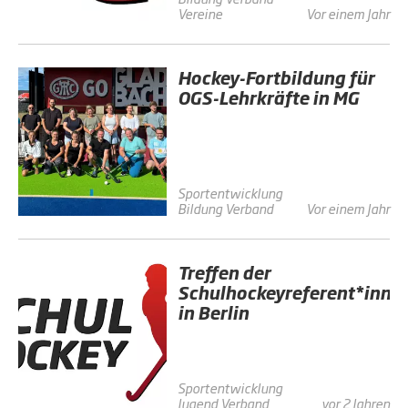
Vereine
Vor einem Jahr
Hockey-Fortbildung für
OGS-Lehrkräfte in MG
Sportentwicklung
Bildung
Verband
Vor einem Jahr
Treffen der
Schulhockeyreferent*inne
in Berlin
Sportentwicklung
Jugend
Verband
vor 2 Jahren