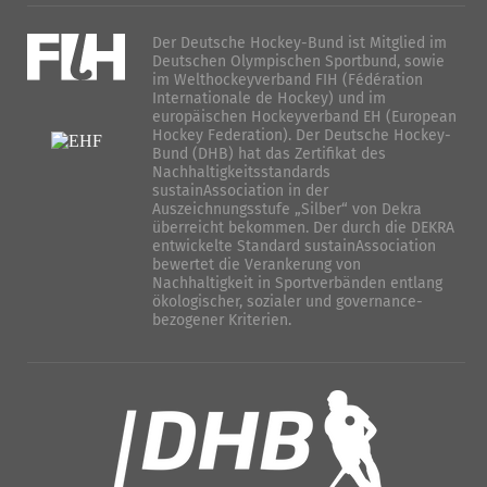
Der Deutsche Hockey-Bund ist Mitglied im
Deutschen Olympischen Sportbund, sowie
im Welthockeyverband FIH (Fédération
Internationale de Hockey) und im
europäischen Hockeyverband EH (European
Hockey Federation). Der Deutsche Hockey-
Bund (DHB) hat das Zertifikat des
Nachhaltigkeitsstandards
sustainAssociation in der
Auszeichnungsstufe „Silber“ von Dekra
überreicht bekommen. Der durch die DEKRA
entwickelte Standard sustainAssociation
bewertet die Verankerung von
Nachhaltigkeit in Sportverbänden entlang
ökologischer, sozialer und governance-
bezogener Kriterien.