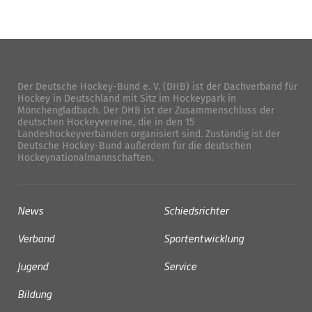
Der Deutsche Hockey-Bund e. V. (DHB) ist der Dachverband für
Hockey in Deutschland mit Sitz im Hockeypark in
Mönchengladbach. Der DHB ist der Zusammenschluss der
deutschen Hockeyvereine, die in den 15
Landeshockeyverbänden organisiert sind. Zuständig ist der
Deutsche Hockey-Bund außerdem für die deutschen
Hockeynationalmannschaften.
News
Schiedsrichter
Verband
Sportentwicklung
Jugend
Service
Bildung