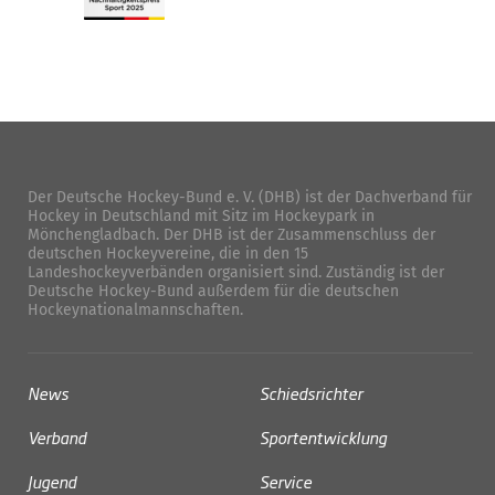
Der Deutsche Hockey-Bund e. V. (DHB) ist der Dachverband für
Hockey in Deutschland mit Sitz im Hockeypark in
Mönchengladbach. Der DHB ist der Zusammenschluss der
deutschen Hockeyvereine, die in den 15
Landeshockeyverbänden organisiert sind. Zuständig ist der
Deutsche Hockey-Bund außerdem für die deutschen
Hockeynationalmannschaften.
News
Schiedsrichter
Verband
Sportentwicklung
Jugend
Service