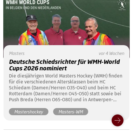
Masters
vor 4 Wochen
Deutsche Schiedsrichter für WMH-World
Cups 2026 nominiert
Die diesjährigen World Masters Hockey (WMH) finden
für die verschiedenen Altersklassen beim HC
Schiedam (Damen/Herren O35-O40) und beim HC
Rotterdam (Damen/Herren O45-O50) statt sowie bei
Push Breda (Herren O65-O80) und in Antwerpen-
Brasschaat beim KHC Dragons (Damen O55-
Mastershockey
Masters-WM
O65/Herren O55-O60) und gleich vier deutsche
Schiedsrichter sind für diese bedeutenden Events
nominiert!