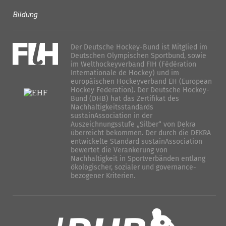
Bildung
Der Deutsche Hockey-Bund ist Mitglied im
Deutschen Olympischen Sportbund, sowie
im Welthockeyverband FIH (Fédération
Internationale de Hockey) und im
europäischen Hockeyverband EH (European
Hockey Federation). Der Deutsche Hockey-
Bund (DHB) hat das Zertifikat des
Nachhaltigkeitsstandards
sustainAssociation in der
Auszeichnungsstufe „Silber“ von Dekra
überreicht bekommen. Der durch die DEKRA
entwickelte Standard sustainAssociation
bewertet die Verankerung von
Nachhaltigkeit in Sportverbänden entlang
ökologischer, sozialer und governance-
bezogener Kriterien.