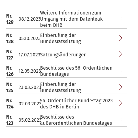
Weitere Informationen zum
Nr.
08.12.2023
Umgang mit dem Datenleak
129
beim DHB
Nr.
Einberufung der
05.10.2023
128
Bundesratssitzung
Nr.
17.07.2023
Satzungsänderungen
127
Nr.
Beschlüsse des 56. Ordentlichen
12.05.2023
126
Bundestages
Nr.
Einberufung der
23.03.2023
125
Bundesratssitzung
Nr.
56. Ordentlicher Bundestag 2023
02.03.2023
124
des DHB in Berlin
Nr.
Beschlüsse des
05.02.2023
123
außerordentlichen Bundestages