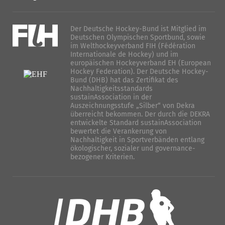
Der Deutsche Hockey-Bund ist Mitglied im
Deutschen Olympischen Sportbund, sowie
im Welthockeyverband FIH (Fédération
Internationale de Hockey) und im
europäischen Hockeyverband EH (European
Hockey Federation). Der Deutsche Hockey-
Bund (DHB) hat das Zertifikat des
Nachhaltigkeitsstandards
sustainAssociation in der
Auszeichnungsstufe „Silber“ von Dekra
überreicht bekommen. Der durch die DEKRA
entwickelte Standard sustainAssociation
bewertet die Verankerung von
Nachhaltigkeit in Sportverbänden entlang
ökologischer, sozialer und governance-
bezogener Kriterien.