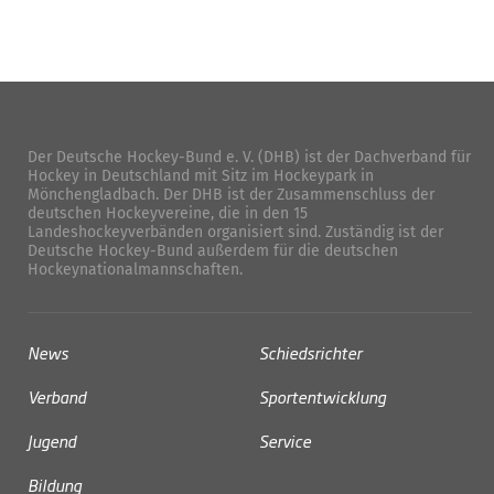
Der Deutsche Hockey-Bund e. V. (DHB) ist der Dachverband für
Hockey in Deutschland mit Sitz im Hockeypark in
Mönchengladbach. Der DHB ist der Zusammenschluss der
deutschen Hockeyvereine, die in den 15
Landeshockeyverbänden organisiert sind. Zuständig ist der
Deutsche Hockey-Bund außerdem für die deutschen
Hockeynationalmannschaften.
News
Schiedsrichter
Verband
Sportentwicklung
Jugend
Service
Bildung