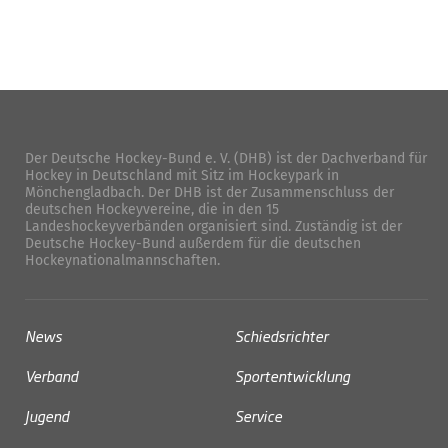
Der Deutsche Hockey-Bund e. V. (DHB) ist der Dachverband für
Hockey in Deutschland mit Sitz im Hockeypark in
Mönchengladbach. Der DHB ist der Zusammenschluss der
deutschen Hockeyvereine, die in den 15
Landeshockeyverbänden organisiert sind. Zuständig ist der
Deutsche Hockey-Bund außerdem für die deutschen
Hockeynationalmannschaften.
News
Schiedsrichter
Verband
Sportentwicklung
Jugend
Service