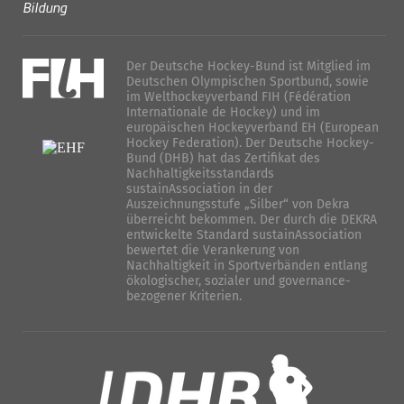
Bildung
Der Deutsche Hockey-Bund ist Mitglied im
Deutschen Olympischen Sportbund, sowie
im Welthockeyverband FIH (Fédération
Internationale de Hockey) und im
europäischen Hockeyverband EH (European
Hockey Federation). Der Deutsche Hockey-
Bund (DHB) hat das Zertifikat des
Nachhaltigkeitsstandards
sustainAssociation in der
Auszeichnungsstufe „Silber“ von Dekra
überreicht bekommen. Der durch die DEKRA
entwickelte Standard sustainAssociation
bewertet die Verankerung von
Nachhaltigkeit in Sportverbänden entlang
ökologischer, sozialer und governance-
bezogener Kriterien.