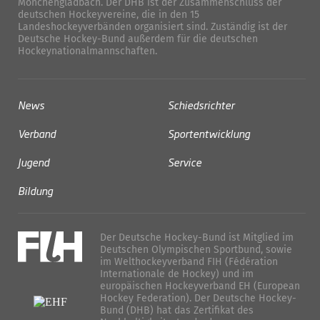
Mönchengladbach. Der DHB ist der Zusammenschluss der
deutschen Hockeyvereine, die in den 15
Landeshockeyverbänden organisiert sind. Zuständig ist der
Deutsche Hockey-Bund außerdem für die deutschen
Hockeynationalmannschaften.
News
Schiedsrichter
Verband
Sportentwicklung
Jugend
Service
Bildung
Der Deutsche Hockey-Bund ist Mitglied im
Deutschen Olympischen Sportbund, sowie
im Welthockeyverband FIH (Fédération
Internationale de Hockey) und im
europäischen Hockeyverband EH (European
Hockey Federation). Der Deutsche Hockey-
Bund (DHB) hat das Zertifikat des