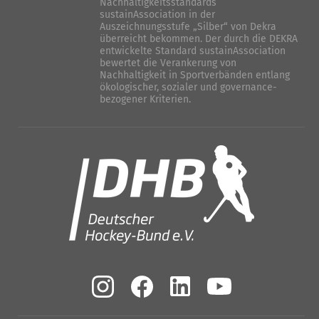
Nachhaltigkeitsstandards
sustainAssociation in der
Auszeichnungsstufe „Silber“ von Dekra
überreicht bekommen. Der durch die DEKRA
entwickelte Standard sustainAssociation
bewertet die Verankerung von
Nachhaltigkeit in Sportverbänden entlang
ökologischer, sozialer und governance-
bezogener Kriterien.