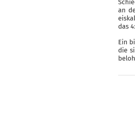
Schie
an de
eiska
das 4
Ein b
die s
beloh