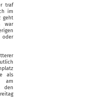
r traf
sch im
z geht
s war
rigen
n oder
terer
utlich
platz
e als
un am
, den
reitag