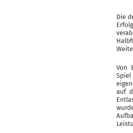
Die d
Erfol
verab
Halbf
Weite
Von 
Spiel
eigen
auf d
Entla
wurde
Aufb
Leist