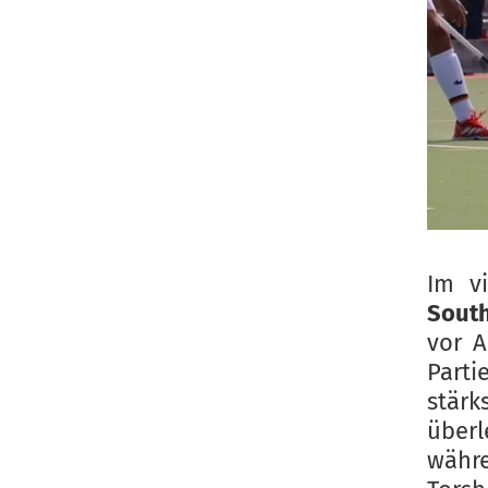
Im v
Sout
vor A
Part
stärk
über
währ