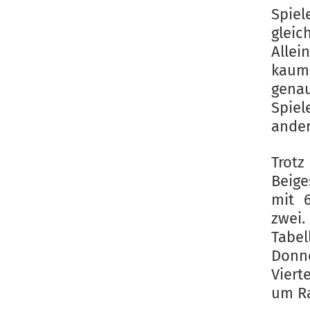
Spiel
gleic
Allei
kaum
gena
Spiel
ander
Trot
Beige
mit 
zwei
Tabe
Donn
Viert
um Ra