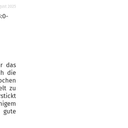
gust 2025
:0-
r das
ch die
rochen
elt zu
stickt
uhigem
 gute