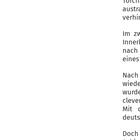
Torc
aust
verhi
Im zw
Inner
nach
eines
Nach 
wied
wurde
cleve
Mit 
deut
Doc