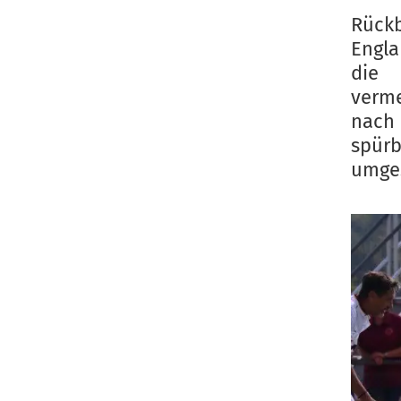
Rück
Engla
die 
verm
nach
spür
umges