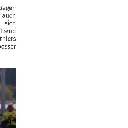
Gegen
, auch
 sich
Trend
niers
esser