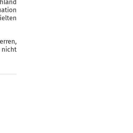
chland
uation
ielten
erren,
 nicht