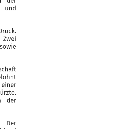
h der
e und
Druck.
. Zwei
sowie
schaft
lohnt
 einer
ürzte.
n der
 Der