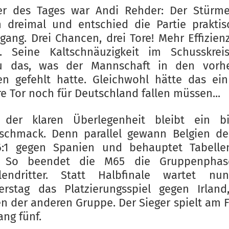
er des Tages war Andi Rehder: Der Stürme
h dreimal und entschied die Partie prakti
ngang. Drei Chancen, drei Tore! Mehr Effizien
. Seine Kaltschnäuzigkeit im Schusskrei
u das, was der Mannschaft in den vorhe
en gefehlt hatte. Gleichwohl hätte das ei
e Tor noch für Deutschland fallen müssen...
z der klaren Überlegenheit bleibt ein bit
schmack. Denn parallel gewann Belgien de
6:1 gegen Spanien und behauptet Tabellen
. So beendet die M65 die Gruppenphas
llendritter. Statt Halbfinale wartet n
erstag das Platzierungsspiel gegen Irland
en der anderen Gruppe. Der Sieger spielt am F
ng fünf.