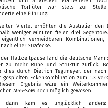
hancen und Strafecken erarbeiteten. Doc
ralische Torhüter war stets zur Stell
nderte eine Führung.
eiten Viertel erhöhten die Australier den 
halb weniger Minuten fielen drei Gegentore
 eigentlich vermeidbaren Kombinationen, 
 nach einer Strafecke.
der Halbzeitpause fand die deutsche Mann
er zu mehr Ruhe und Struktur zurück. Be
 dies durch Dietrich Tegtmeyer, der nach
r gespielten Eckenkombination zum 1:3 verk
diesem Ergebnis wäre ein Weiterkomme
schen M65-SoM noch möglich gewesen.
h dann kam es unglücklich anders: