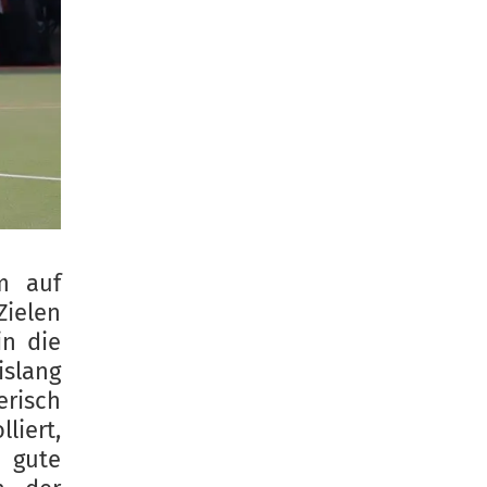
m auf
Zielen
in die
slang
erisch
iert,
 gute