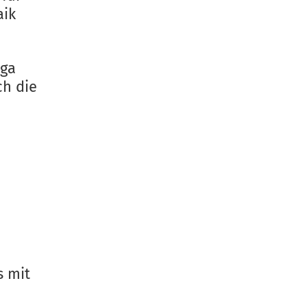
aik
iga
h die
s mit