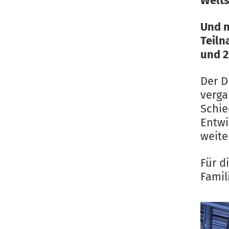
Welts
Und n
Teiln
und 2
Der D
verga
Schie
Entwi
weite
Für d
Famil