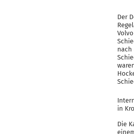
Der D
Regel
Volvo
Schie
nach 
Schie
waren
Hocke
Schie
Inter
in Kr
Die K
einem