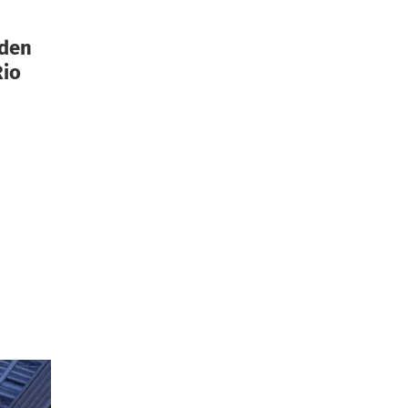
iden
Rio