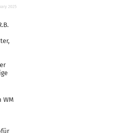
uary 2025
.B.
ter,
er
ige
en WM
für