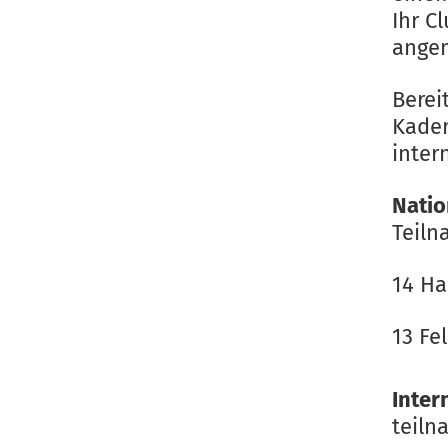
Ihr C
angem
Berei
Kade
inter
Nati
Teil
14 Ha
13 Fe
Inter
teiln