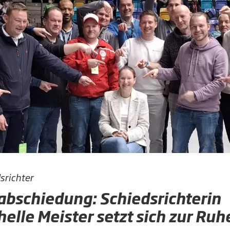
srichter
abschiedung: Schiedsrichterin
helle Meister setzt sich zur Ruh