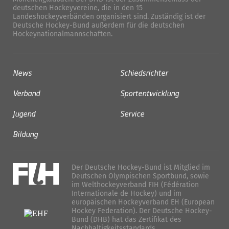
deutschen Hockeyvereine, die in den 15
Landeshockeyverbänden organisiert sind. Zuständig ist der
Deutsche Hockey-Bund außerdem für die deutschen
Hockeynationalmannschaften.
News
Schiedsrichter
Verband
Sportentwicklung
Jugend
Service
Bildung
Der Deutsche Hockey-Bund ist Mitglied im
Deutschen Olympischen Sportbund, sowie
im Welthockeyverband FIH (Fédération
Internationale de Hockey) und im
europäischen Hockeyverband EH (European
Hockey Federation). Der Deutsche Hockey-
Bund (DHB) hat das Zertifikat des
Nachhaltigkeitsstandards