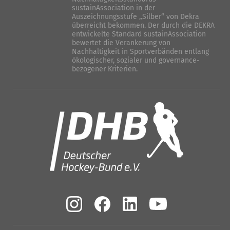
sustainAssociation in der
Auszeichnungsstufe „Silber“ von Dekra
überreicht bekommen. Der durch die DEKRA
entwickelte Standard sustainAssociation
bewertet die Verankerung von
Nachhaltigkeit in Sportverbänden entlang
ökologischer, sozialer und governance-
bezogener Kriterien.