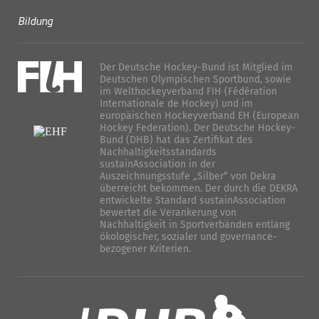
Bildung
Der Deutsche Hockey-Bund ist Mitglied im
Deutschen Olympischen Sportbund, sowie
im Welthockeyverband FIH (Fédération
Internationale de Hockey) und im
europäischen Hockeyverband EH (European
Hockey Federation). Der Deutsche Hockey-
Bund (DHB) hat das Zertifikat des
Nachhaltigkeitsstandards
sustainAssociation in der
Auszeichnungsstufe „Silber“ von Dekra
überreicht bekommen. Der durch die DEKRA
entwickelte Standard sustainAssociation
bewertet die Verankerung von
Nachhaltigkeit in Sportverbänden entlang
ökologischer, sozialer und governance-
bezogener Kriterien.