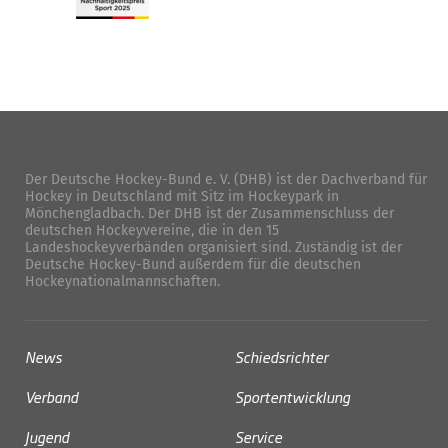
Der Deutsche Hockey-Bund e. V. (DHB) ist der Dachverband für
Hockey in Deutschland mit Sitz im Hockeypark in
Mönchengladbach. Der DHB ist der Zusammenschluss der
deutschen Hockeyvereine, die in den 15
Landeshockeyverbänden organisiert sind. Zuständig ist der
Deutsche Hockey-Bund außerdem für die deutschen
Hockeynationalmannschaften.
News
Schiedsrichter
Verband
Sportentwicklung
Jugend
Service