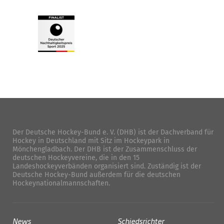
Der Deutsche Hockey-Bund e. V. (DHB) ist der Dachverband für
Hockey in Deutschland mit Sitz im Hockeypark in
Mönchengladbach. Der DHB ist der Zusammenschluss der
deutschen Hockeyvereine, die in den 15
Landeshockeyverbänden organisiert sind. Zuständig ist der
Deutsche Hockey-Bund außerdem für die deutschen
Hockeynationalmannschaften.
News
Schiedsrichter