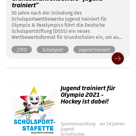
trainiert"
50 Jahre nach der Gründung des
Schulsportwettbewerbs Jugend trainiert für
Olympia & Paralympics führt die Deutsche
Schulsportstiftung (DSSS) ein neues
Wettbewerbsformat für Grundschulen ein, um auch
die jüngsten Schülerinnen und Schüler bereits
JTFO
Schulsport
Jugend trainiert
frühzeitig für Bewegung zu begeistern und
langfristig an den Sport zu binden.
Jugend trainiert für
Olympia 2021 –
Hockey ist dabei!
Sportentwicklung
vor 14 Jahren
Jugend
Schulhockey