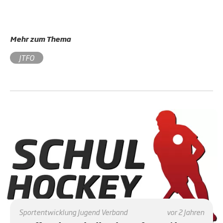
Mehr zum Thema
JTFO
Sportentwicklung
Jugend
Verband
vor 2 Jahren