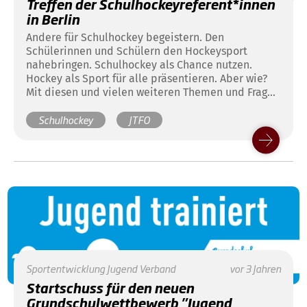
Treffen der Schulhockeyreferent*innen
in Berlin
Andere für Schulhockey begeistern. Den
Schülerinnen und Schülern den Hockeysport
nahebringen. Schulhockey als Chance nutzen.
Hockey als Sport für alle präsentieren. Aber wie?
Mit diesen und vielen weiteren Themen und Fragen
haben sich am vergangenen Dienstag die
Schulhockey
JTFO
Schulhockey-Referent*innen der Landesverbände
beschäftigt.
Sportentwicklung
Jugend
Verband
vor 3 Jahren
Startschuss für den neuen
Grundschulwettbewerb "Jugend