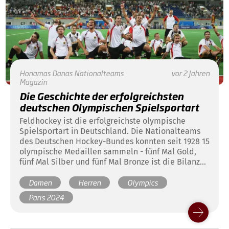
Honamas
Danas
Nationalteams
vor 2 Jahren
Magazin
Die Geschichte der erfolgreichsten
deutschen Olympischen Spielsportart
Feldhockey ist die erfolgreichste olympische
Spielsportart in Deutschland. Die Nationalteams
des Deutschen Hockey-Bundes konnten seit 1928 15
olympische Medaillen sammeln - fünf Mal Gold,
fünf Mal Silber und fünf Mal Bronze ist die Bilanz
vor Paris 2024. Hier finden Sie einen Überblick
Damen
Herren
Olympics
über die bisherige Geschichte des Hockeysports
bei Olympischen Spielen und die Medaillen des
Paris 2024
DHB bei Olympischen Spielen.