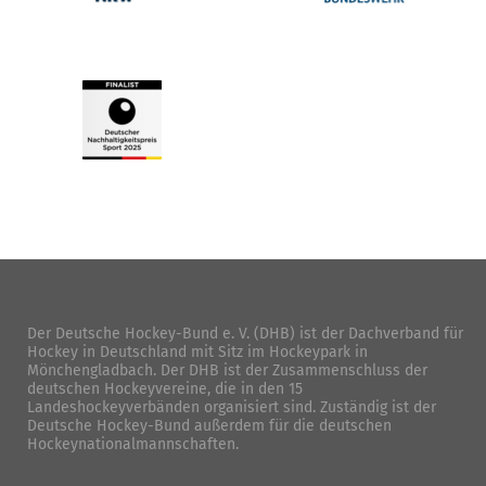
Der Deutsche Hockey-Bund e. V. (DHB) ist der Dachverband für
Hockey in Deutschland mit Sitz im Hockeypark in
Mönchengladbach. Der DHB ist der Zusammenschluss der
deutschen Hockeyvereine, die in den 15
Landeshockeyverbänden organisiert sind. Zuständig ist der
Deutsche Hockey-Bund außerdem für die deutschen
Hockeynationalmannschaften.