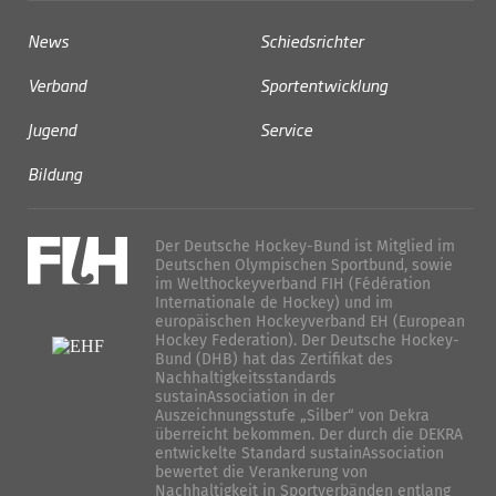
News
Schiedsrichter
Verband
Sportentwicklung
Jugend
Service
Bildung
Der Deutsche Hockey-Bund ist Mitglied im
Deutschen Olympischen Sportbund, sowie
im Welthockeyverband FIH (Fédération
Internationale de Hockey) und im
europäischen Hockeyverband EH (European
Hockey Federation). Der Deutsche Hockey-
Bund (DHB) hat das Zertifikat des
Nachhaltigkeitsstandards
sustainAssociation in der
Auszeichnungsstufe „Silber“ von Dekra
überreicht bekommen. Der durch die DEKRA
entwickelte Standard sustainAssociation
bewertet die Verankerung von
Nachhaltigkeit in Sportverbänden entlang