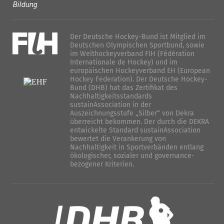
Bildung
Der Deutsche Hockey-Bund ist Mitglied im
Deutschen Olympischen Sportbund, sowie
im Welthockeyverband FIH (Fédération
Internationale de Hockey) und im
europäischen Hockeyverband EH (European
Hockey Federation). Der Deutsche Hockey-
Bund (DHB) hat das Zertifikat des
Nachhaltigkeitsstandards
sustainAssociation in der
Auszeichnungsstufe „Silber“ von Dekra
überreicht bekommen. Der durch die DEKRA
entwickelte Standard sustainAssociation
bewertet die Verankerung von
Nachhaltigkeit in Sportverbänden entlang
ökologischer, sozialer und governance-
bezogener Kriterien.