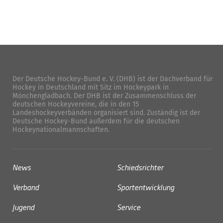
Der Deutsche Hockey-Bund e. V. (DHB) ist der Dachverband für
Hockey in Deutschland mit Sitz im Hockeypark in
Mönchengladbach. Der DHB ist der Zusammenschluss der
deutschen Hockeyvereine, die in den 15
Landeshockeyverbänden organisiert sind. Zuständig ist der
Deutsche Hockey-Bund außerdem für die deutschen
Hockeynationalmannschaften.
News
Schiedsrichter
Verband
Sportentwicklung
Jugend
Service