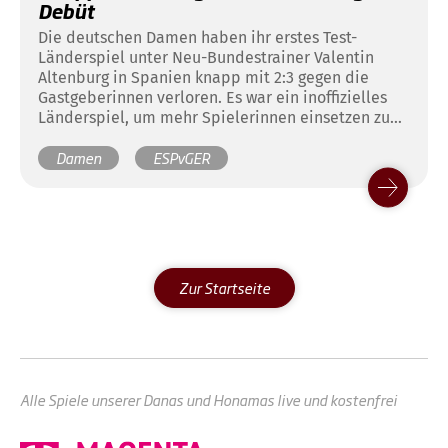
Debüt
Die deutschen Damen haben ihr erstes Test-
Länderspiel unter Neu-Bundestrainer Valentin
Altenburg in Spanien knapp mit 2:3 gegen die
Gastgeberinnen verloren. Es war ein inoffizielles
Länderspiel, um mehr Spielerinnen einsetzen zu
können. Die Danas waren zwar über weite Strecken
Damen
ESPvGER
das bestimmende Team, aber Spanien konterte
stark und effizient. Dennoch war Altenburg mit
diesem ersten Match so kurz nach Ankunft in
Valencia schon sehr zufrieden.
Zur Startseite
Alle Spiele unserer Danas und Honamas live und kostenfrei