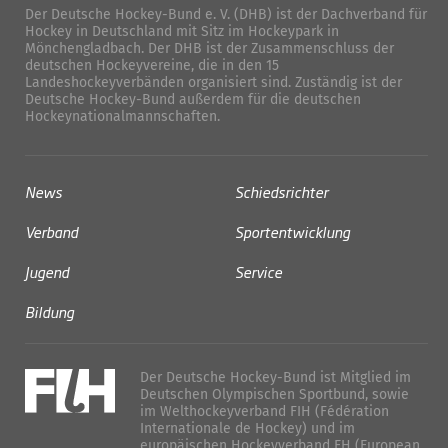
Der Deutsche Hockey-Bund e. V. (DHB) ist der Dachverband für
Hockey in Deutschland mit Sitz im Hockeypark in
Mönchengladbach. Der DHB ist der Zusammenschluss der
deutschen Hockeyvereine, die in den 15
Landeshockeyverbänden organisiert sind. Zuständig ist der
Deutsche Hockey-Bund außerdem für die deutschen
Hockeynationalmannschaften.
News
Schiedsrichter
Verband
Sportentwicklung
Jugend
Service
Bildung
Der Deutsche Hockey-Bund ist Mitglied im
Deutschen Olympischen Sportbund, sowie
im Welthockeyverband FIH (Fédération
Internationale de Hockey) und im
europäischen Hockeyverband EH (European