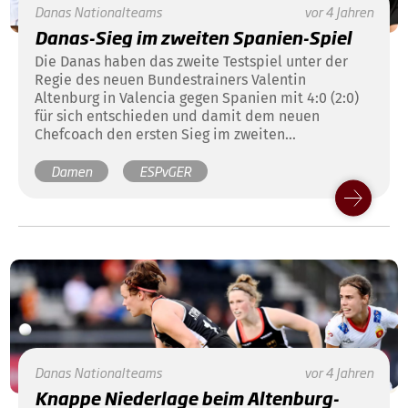
Danas
Nationalteams
vor 4 Jahren
Danas-Sieg im zweiten Spanien-Spiel
Die Danas haben das zweite Testspiel unter der
Regie des neuen Bundestrainers Valentin
Altenburg in Valencia gegen Spanien mit 4:0 (2:0)
für sich entschieden und damit dem neuen
Chefcoach den ersten Sieg im zweiten
innoffiziellen Länderspiel beschert. Im Vergleich
Damen
ESPvGER
zur Partie zwei Tagen zuvor hielt sich die deutsche
Defensive am Samstagabend schadlos und
ermöglichte den Spanierinnen kaum Chancen im
deutschen Schusskreis. Offensiv konnten
Gerstenhöfer, Maertens (doppelt) und Lorenz
deutsche Möglichkeiten nutzen.
Danas
Nationalteams
vor 4 Jahren
Knappe Niederlage beim Altenburg-