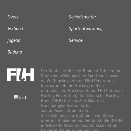
News
Schiedsrichter
Verband
Sportentwicklung
Jugend
Service
Bildung
Der Deutsche Hockey-Bund ist Mitglied im
Deutschen Olympischen Sportbund, sowie
im Welthockeyverband FIH (Fédération
Internationale de Hockey) und im
europäischen Hockeyverband EH (European
Hockey Federation). Der Deutsche Hockey-
Bund (DHB) hat das Zertifikat des
Nachhaltigkeitsstandards
sustainAssociation in der
Auszeichnungsstufe „Silber“ von Dekra
überreicht bekommen. Der durch die DEKRA
entwickelte Standard sustainAssociation
bewertet die Verankerung von