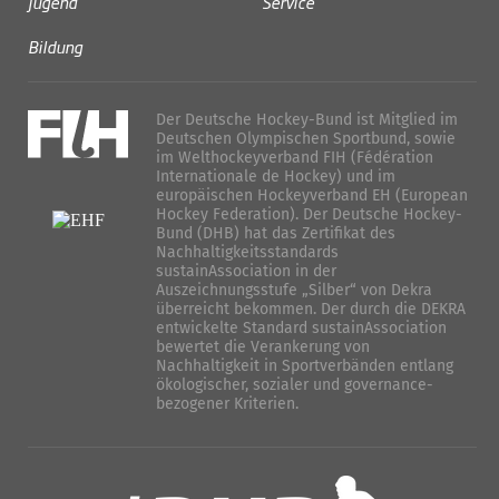
Jugend
Service
Bildung
Der Deutsche Hockey-Bund ist Mitglied im
Deutschen Olympischen Sportbund, sowie
im Welthockeyverband FIH (Fédération
Internationale de Hockey) und im
europäischen Hockeyverband EH (European
Hockey Federation). Der Deutsche Hockey-
Bund (DHB) hat das Zertifikat des
Nachhaltigkeitsstandards
sustainAssociation in der
Auszeichnungsstufe „Silber“ von Dekra
überreicht bekommen. Der durch die DEKRA
entwickelte Standard sustainAssociation
bewertet die Verankerung von
Nachhaltigkeit in Sportverbänden entlang
ökologischer, sozialer und governance-
bezogener Kriterien.