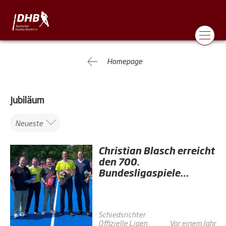
Homepage
Jubiläum
Neueste
Christian Blasch erreicht
den 700.
Bundesligaspiele
Meilenstein
Schiedsrichter
Offizielle
Ligen
Vor einem Jahr