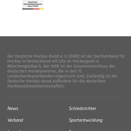
Der Deutsche Hockey-Bund e. V. (DHB) ist der Dachverband für
Hockey in Deutschland mit Sitz im Hockeypark in
Mönchengladbach. Der DHB ist der Zusammenschluss der
deutschen Hockeyvereine, die in den 15
Landeshockeyverbänden organisiert sind. Zuständig ist der
Deutsche Hockey-Bund außerdem für die deutschen
Hockeynationalmannschaften.
News
Schiedsrichter
Verband
Sportentwicklung