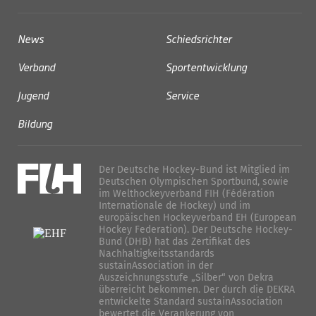
News
Schiedsrichter
Verband
Sportentwicklung
Jugend
Service
Bildung
Der Deutsche Hockey-Bund ist Mitglied im
Deutschen Olympischen Sportbund, sowie
im Welthockeyverband FIH (Fédération
Internationale de Hockey) und im
europäischen Hockeyverband EH (European
Hockey Federation). Der Deutsche Hockey-
Bund (DHB) hat das Zertifikat des
Nachhaltigkeitsstandards
sustainAssociation in der
Auszeichnungsstufe „Silber“ von Dekra
überreicht bekommen. Der durch die DEKRA
entwickelte Standard sustainAssociation
bewertet die Verankerung von