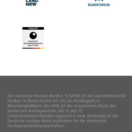
Der Deutsche Hockey-Bund e. V. (DHB) ist der Dachverband für
Hockey in Deutschland mit Sitz im Hockeypark in
Mönchengladbach. Der DHB ist der Zusammenschluss der
deutschen Hockeyvereine, die in den 15
Landeshockeyverbänden organisiert sind. Zuständig ist der
Deutsche Hockey-Bund außerdem für die deutschen
Hockeynationalmannschaften.