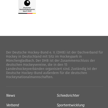
Der Deutsche Hockey-Bund e. V. (DHB) ist der Dachverband für
Hockey in Deutschland mit Sitz im Hockeypark in
Mönchengladbach. Der DHB ist der Zusammenschluss der
deutschen Hockeyvereine, die in den 15
Landeshockeyverbänden organisiert sind. Zuständig ist der
Deutsche Hockey-Bund außerdem für die deutschen
Hockeynationalmannschaften.
News
Schiedsrichter
Verband
Sportentwicklung