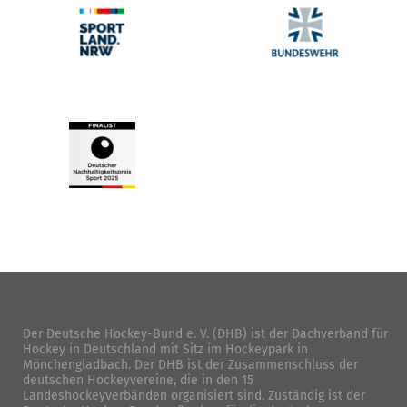
Der Deutsche Hockey-Bund e. V. (DHB) ist der Dachverband für
Hockey in Deutschland mit Sitz im Hockeypark in
Mönchengladbach. Der DHB ist der Zusammenschluss der
deutschen Hockeyvereine, die in den 15
Landeshockeyverbänden organisiert sind. Zuständig ist der