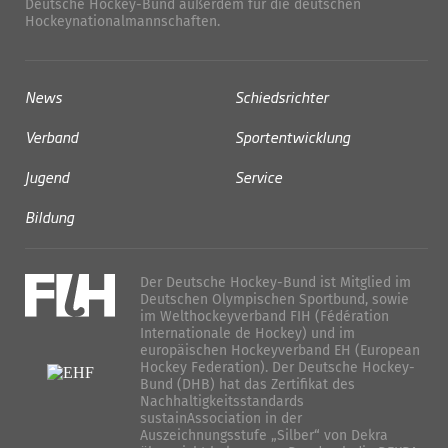
Deutsche Hockey-Bund außerdem für die deutschen
Hockeynationalmannschaften.
News
Schiedsrichter
Verband
Sportentwicklung
Jugend
Service
Bildung
Der Deutsche Hockey-Bund ist Mitglied im
Deutschen Olympischen Sportbund, sowie
im Welthockeyverband FIH (Fédération
Internationale de Hockey) und im
europäischen Hockeyverband EH (European
Hockey Federation). Der Deutsche Hockey-
Bund (DHB) hat das Zertifikat des
Nachhaltigkeitsstandards
sustainAssociation in der
Auszeichnungsstufe „Silber“ von Dekra