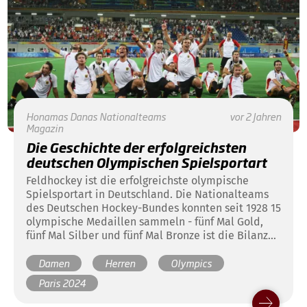
Honamas
Danas
Nationalteams
vor 2 Jahren
Magazin
Die Geschichte der erfolgreichsten
deutschen Olympischen Spielsportart
Feldhockey ist die erfolgreichste olympische
Spielsportart in Deutschland. Die Nationalteams
des Deutschen Hockey-Bundes konnten seit 1928 15
olympische Medaillen sammeln - fünf Mal Gold,
fünf Mal Silber und fünf Mal Bronze ist die Bilanz
vor Paris 2024. Hier finden Sie einen Überblick
Damen
Herren
Olympics
über die bisherige Geschichte des Hockeysports
bei Olympischen Spielen und die Medaillen des
Paris 2024
DHB bei Olympischen Spielen.