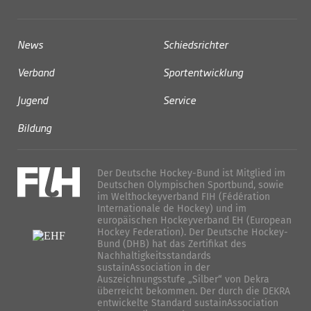
News
Schiedsrichter
Verband
Sportentwicklung
Jugend
Service
Bildung
Der Deutsche Hockey-Bund ist Mitglied im
Deutschen Olympischen Sportbund, sowie
im Welthockeyverband FIH (Fédération
Internationale de Hockey) und im
europäischen Hockeyverband EH (European
Hockey Federation). Der Deutsche Hockey-
Bund (DHB) hat das Zertifikat des
Nachhaltigkeitsstandards
sustainAssociation in der
Auszeichnungsstufe „Silber“ von Dekra
überreicht bekommen. Der durch die DEKRA
entwickelte Standard sustainAssociation