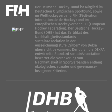
Der Deutsche Hockey-Bund ist Mitglied im
Deutschen Olympischen Sportbund, sowie
im Welthockeyverband FIH (Fédération
Internationale de Hockey) und im
europäischen Hockeyverband EH (European
Hockey Federation). Der Deutsche Hockey-
Bund (DHB) hat das Zertifikat des
Nachhaltigkeitsstandards
sustainAssociation in der
Auszeichnungsstufe „Silber“ von Dekra
überreicht bekommen. Der durch die DEKRA
entwickelte Standard sustainAssociation
bewertet die Verankerung von
Nachhaltigkeit in Sportverbänden entlang
ökologischer, sozialer und governance-
bezogener Kriterien.