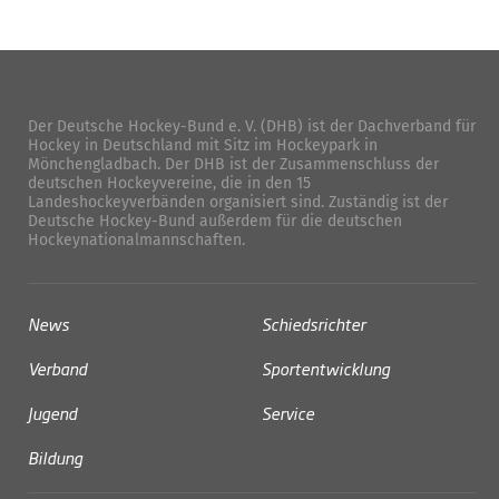
Der Deutsche Hockey-Bund e. V. (DHB) ist der Dachverband für
Hockey in Deutschland mit Sitz im Hockeypark in
Mönchengladbach. Der DHB ist der Zusammenschluss der
deutschen Hockeyvereine, die in den 15
Landeshockeyverbänden organisiert sind. Zuständig ist der
Deutsche Hockey-Bund außerdem für die deutschen
Hockeynationalmannschaften.
News
Schiedsrichter
Verband
Sportentwicklung
Jugend
Service
Bildung